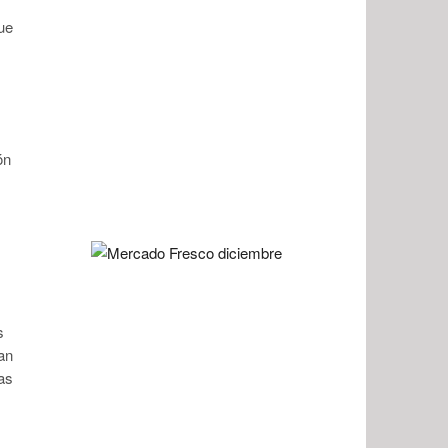
ue
ón
s
an
as