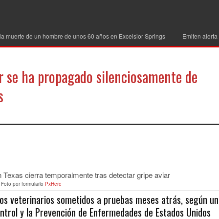
la muerte de un hombre de unos 60 años en Excelsior Springs
Emiten alerta
ar se ha propagado silenciosamente de
s
partir
Foto por formulario
PxHere
unos veterinarios sometidos a pruebas meses atrás, según un
ontrol y la Prevención de Enfermedades de Estados Unidos