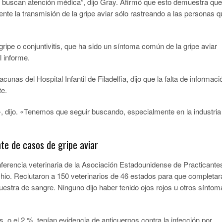
no buscan atención médica”, dijo Gray. Afirmó que esto demuestra que
e la transmisión de la gripe aviar sólo rastreando a las personas q
ripe o conjuntivitis, que ha sido un síntoma común de la gripe aviar
l informe.
unas del Hospital Infantil de Filadelfia, dijo que la falta de informaci
te.
 dijo. «Tenemos que seguir buscando, especialmente en la industria
nte de casos de gripe aviar
ferencia veterinaria de la Asociación Estadounidense de Practicante
io. Reclutaron a 150 veterinarios de 46 estados para que completar
estra de sangre. Ninguno dijo haber tenido ojos rojos u otros síntom
, o el 2 %, tenían evidencia de anticuerpos contra la infección por