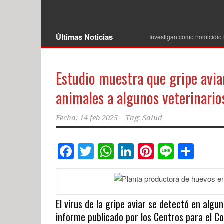
Últimas Noticias
Investigan como homicidio 
Estudio muestra que gripe avi
animales a algunos veterinario
Fecha:
14 feb 2025
Tag:
Salud
Facebook
Twitter
WhatsApp
LinkedIn
Pinterest
Line
Com
El virus de la gripe aviar se detectó en alg
informe publicado por los Centros para el C