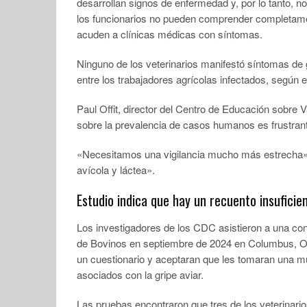
desarrollan signos de enfermedad y, por lo tanto, 
los funcionarios no pueden comprender completament
acuden a clínicas médicas con síntomas.
Ninguno de los veterinarios manifestó síntomas de g
entre los trabajadores agrícolas infectados, según e
Paul Offit, director del Centro de Educación sobre Vac
sobre la prevalencia de casos humanos es frustran
«Necesitamos una vigilancia mucho más estrecha»,
avícola y láctea».
Estudio indica que hay un recuento insuficie
Los investigadores de los CDC asistieron a una con
de Bovinos en septiembre de 2024 en Columbus, Oh
un cuestionario y aceptaran que les tomaran una mu
asociados con la gripe aviar.
Las pruebas encontraron que tres de los veterinarios