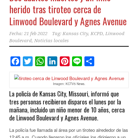
herido tras tiroteo cerca de
Linwood Boulevard y Agnes Avenue
Fecha:
21 feb 2022
Tag:
Kansas City
,
KCPD
,
Linwood
Boulevard
,
Noticias locales
Facebook
Twitter
WhatsApp
LinkedIn
Pinterest
Line
Comparti
Imagen: KCTV5 News.
La policía de Kansas City, Missouri, informó que
tres personas recibieron disparos el lunes por la
mañana, incluido un niño menor de 10 años, cerca
de Linwood Boulevard y Agnes Avenue.
La policía fue llamada al área por un tiroteo alrededor de las
12:45 a.m. Cuando llegaron los oficiales los dirigieron a un