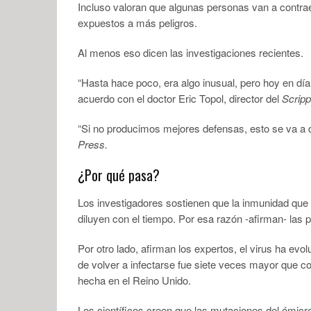
Incluso valoran que algunas personas van a contra
expuestos a más peligros.
Al menos eso dicen las investigaciones recientes.
“Hasta hace poco, era algo inusual, pero hoy en dí
acuerdo con el doctor Eric Topol, director del
Scripp
“Si no producimos mejores defensas, esto se va a d
Press.
¿Por qué pasa?
Los investigadores sostienen que la inmunidad que 
diluyen con el tiempo. Por esa razón -afirman- las 
Por otro lado, afirman los expertos, el virus ha e
de volver a infectarse fue siete veces mayor que co
hecha en el Reino Unido.
Los científicos creen que las mutaciones del ómic