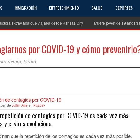
AS
INMIGRACIÓN
ENTRETENIMIENTO
SALUD
DEPORTES
uctora extraviada que viajaba desde Kansas City
Muere joven de 19 años tra
giarnos por COVID-19 y cómo prevenirlo
pandemia
,
Salud
partir
agen de
Julián Amé
en
Pixabay
a repetición de contagios por COVID-19 es cada vez más
 y el virus evoluciona.
cinan que la repetición de los contagios es cada vez más posible.