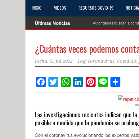
INICIO
VIDEOS
RECURSOS COVID-19
NOTICI
Últimas Noticias
Autoridades buscan a cond
¿Cuántas veces podemos conta
Fecha:
05 jul 2022
Tag:
coronavirus
,
Covid-19
,
Facebook
Twitter
WhatsApp
LinkedIn
Pinterest
Line
Com
Im
Las investigaciones recientes indican que l
posible a medida que la pandemia se prolonga
Con el coronavirus evolucionando los expertos vati