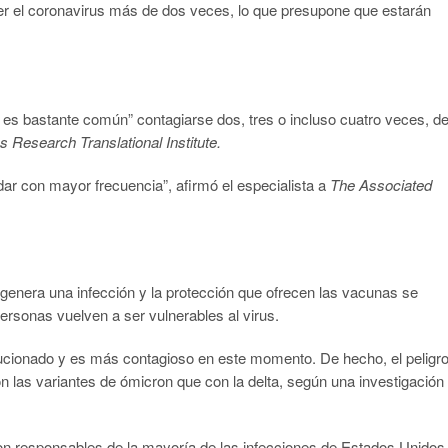
er el coronavirus más de dos veces, lo que presupone que estarán
a es bastante común” contagiarse dos, tres o incluso cuatro veces, d
s Research Translational Institute.
ar con mayor frecuencia”, afirmó el especialista a
The Associated
genera una infección y la protección que ofrecen las vacunas se
personas vuelven a ser vulnerables al virus.
volucionado y es más contagioso en este momento. De hecho, el peligr
n las variantes de ómicron que con la delta, según una investigación
ron responsables de la mayoría de las infecciones de Estados Unidos