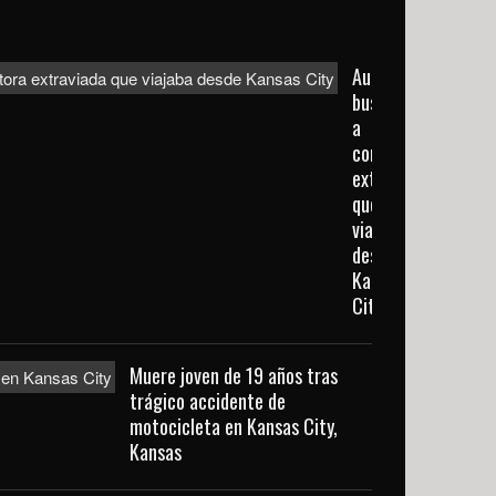
Autoridades
buscan
a
conductora
extraviada
que
viajaba
desde
Kansas
City
Muere joven de 19 años tras
trágico accidente de
motocicleta en Kansas City,
Kansas