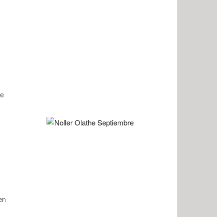
de
en