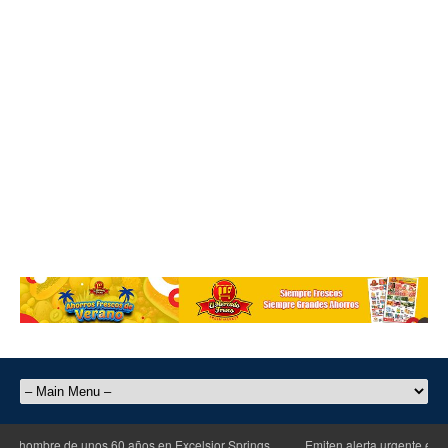
n hombre de unos 60 años en Excelsior Springs
Emiten alerta urgente en Kan