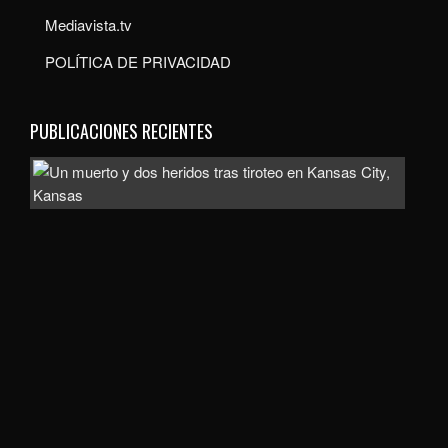
Mediavista.tv
POLÍTICA DE PRIVACIDAD
PUBLICACIONES RECIENTES
Inve
com
homi
la
mue
de
un
hom
de
uno
60
año
en