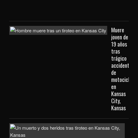
Kan
City
Muere
joven de
19 años
tras
trágico
accidente
de
motocicleta
en
Kansas
City,
Kansas
Inve
com