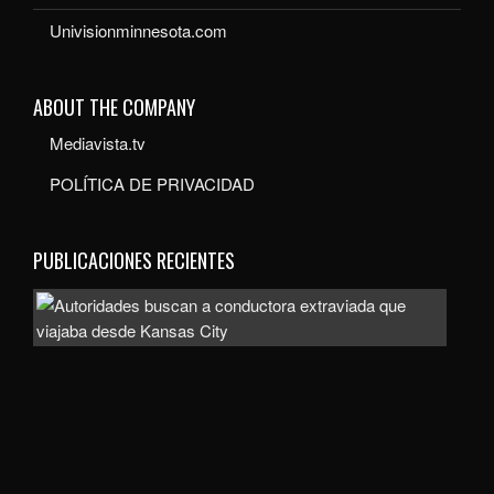
Univisionminnesota.com
ABOUT THE COMPANY
Mediavista.tv
POLÍTICA DE PRIVACIDAD
PUBLICACIONES RECIENTES
Auto
bus
a
con
extr
que
viaj
des