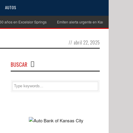
AUTOS
s en Excelsior Springs
Emiten alerta urgente en Kansas City para localizar
//
abril 22, 2025
BUSCAR