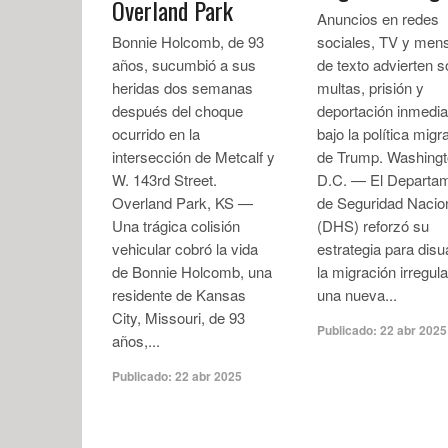
Overland Park
Anuncios en redes
Bonnie Holcomb, de 93
sociales, TV y men
años, sucumbió a sus
de texto advierten s
heridas dos semanas
multas, prisión y
después del choque
deportación inmedia
ocurrido en la
bajo la política migr
intersección de Metcalf y
de Trump. Washingt
W. 143rd Street.
D.C. — El Departa
Overland Park, KS —
de Seguridad Nacio
Una trágica colisión
(DHS) reforzó su
vehicular cobró la vida
estrategia para disu
de Bonnie Holcomb, una
la migración irregul
residente de Kansas
una nueva...
City, Missouri, de 93
Publicado:
22 abr 2025
años,...
Publicado:
22 abr 2025