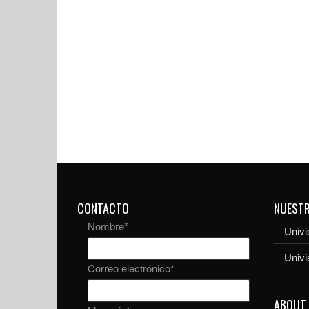
CONTACTO
NUEST
Nombre
*
Univi
Univ
Correo electrónico
*
ABOUT