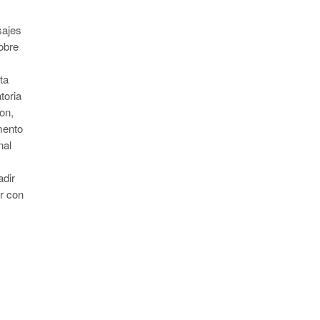
sajes
obre
ta
atoria
on,
mento
nal
adir
ar con