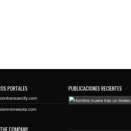
ROS PORTALES
PUBLICACIONES RECIENTES
sionkansascity.com
isionminnesota.com
 THE COMPANY