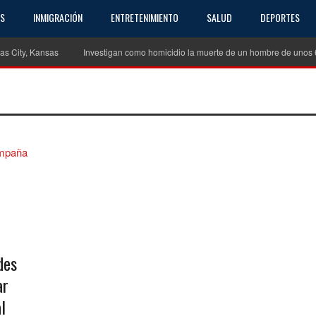
AS
INMIGRACIÓN
ENTRETENIMIENTO
SALUD
DEPORTES
ty, Kansas
Investigan como homicidio la muerte de un hombre de unos 60 año
des
ar
l