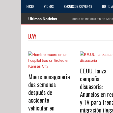
INICIO
VIDEOS
RECURSOS COVID-19
NOTICI
Últimas Noticias
Muere joven de 19 años tras trágico accidente de motocicleta en Kansas Ci
DAY
EE.UU. lanza
Muere nonagenaria
campaña
dos semanas
disuasoria:
después de
Anuncios en re
accidente
y TV para fren
vehicular en
migración ilega