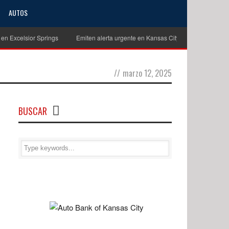
AUTOS
celsior Springs
Emiten alerta urgente en Kansas City para localizar a niño 
//
marzo 12, 2025
BUSCAR