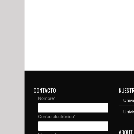
CONTACTO
NUEST
Nombre
*
Univi
Univ
Correo electrónico
*
ABOUT