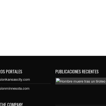
ROS PORTALES
PUBLICACIONES RECIENTES
sionkansascity.com
isionminnesota.com
 THE COMPANY