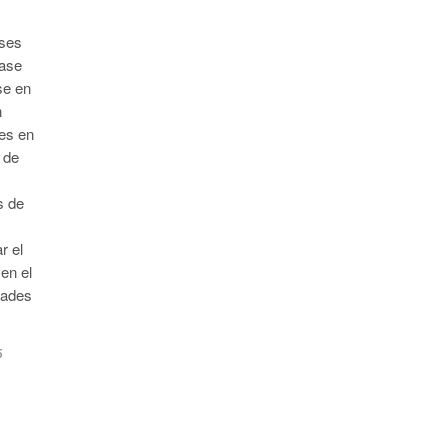
íses
base
se en
n
es en
 de
s de
r el
en el
dades
5