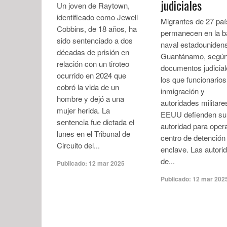
judiciales
Un joven de Raytown,
identificado como Jewell
Migrantes de 27 pa
Cobbins, de 18 años, ha
permanecen en la 
sido sentenciado a dos
naval estadouniden
décadas de prisión en
Guantánamo, segú
relación con un tiroteo
documentos judicial
ocurrido en 2024 que
los que funcionarios
cobró la vida de un
inmigración y
hombre y dejó a una
autoridades militare
mujer herida. La
EEUU defienden su
sentencia fue dictada el
autoridad para opera
lunes en el Tribunal de
centro de detención 
Circuito del...
enclave. Las autori
de...
Publicado:
12 mar 2025
Publicado:
12 mar 202