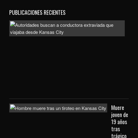
PUBLICACIONES RECIENTES
Auto
bus
a
con
extr
que
viaj
des
Kan
City
Muere
joven de
19 años
tras
trágico