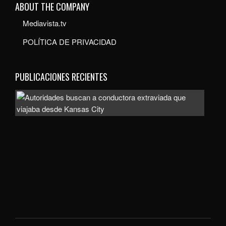
ABOUT THE COMPANY
Mediavista.tv
POLÍTICA DE PRIVACIDAD
PUBLICACIONES RECIENTES
Auto
bus
a
con
extr
que
viaj
des
Kan
City