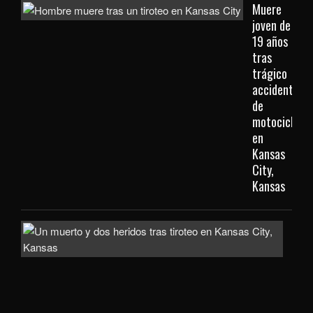
Muere
joven de
19 años
tras
trágico
accidente
de
motocicleta
en
Kansas
City,
Kansas
Inve
com
homi
la
mue
de