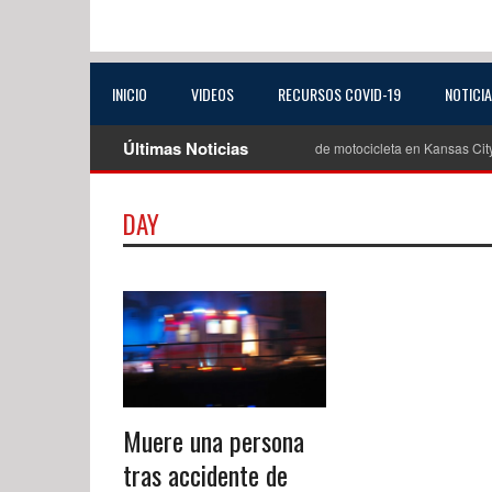
INICIO
VIDEOS
RECURSOS COVID-19
NOTICI
Últimas Noticias
Muere joven de 19 años tras trágico accidente de motocicleta en Kansas City, Kan
DAY
Muere una persona
tras accidente de