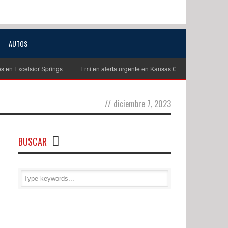
AUTOS
xcelsior Springs
Emiten alerta urgente en Kansas City para localizar a niño
//
diciembre 7, 2023
BUSCAR