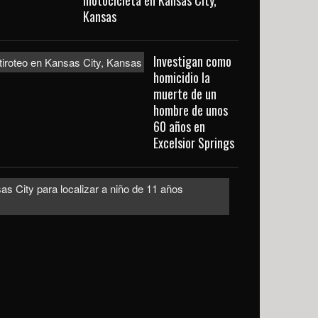
motocicleta en Kansas City,
Kansas
Investigan como
homicidio la
muerte de un
hombre de unos
60 años en
Excelsior Springs
Emiten
alerta
urgente
en
Kansas
City
para
localizar