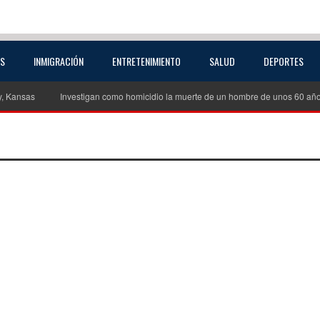
AS
INMIGRACIÓN
ENTRETENIMIENTO
SALUD
DEPORTES
sas
Investigan como homicidio la muerte de un hombre de unos 60 años en E