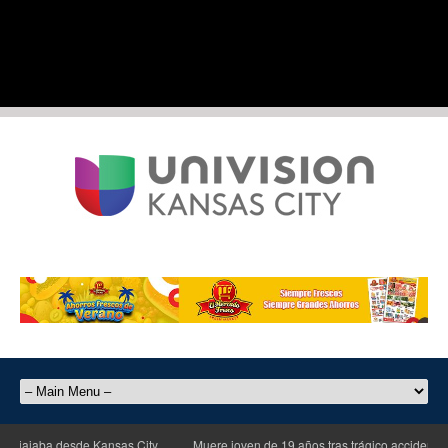
ajaba desde Kansas City
Muere joven de 19 años tras trágico accidente de m