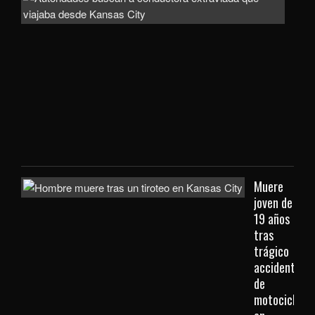
bus
a
con
extr
que
viaj
des
Kan
City
Muere
joven de
19 años
tras
trágico
accidente
de
motocicleta