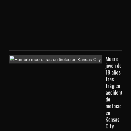
con
extr
que
viaj
des
Kan
City
Muere
joven de
19 años
tras
trágico
accidente
de
motocicleta
en
Kansas
City,