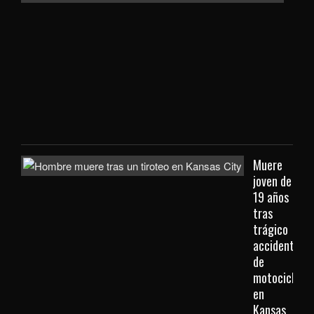
a
con
extr
que
viaj
des
Kan
City
Muere
joven de
19 años
tras
trágico
accidente
de
motocicleta
en
Kansas