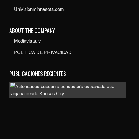
Univisionminnesota.com
ABOUT THE COMPANY
Mediavista.tv
POLÍTICA DE PRIVACIDAD
PUBLICACIONES RECIENTES
Auto
bus
a
con
extr
que
viaj
des