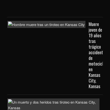
Kan
City
Muere
joven de
19 años
tras
trágico
accidente
de
motocicleta
en
Kansas
City,
Kansas
Inve
com