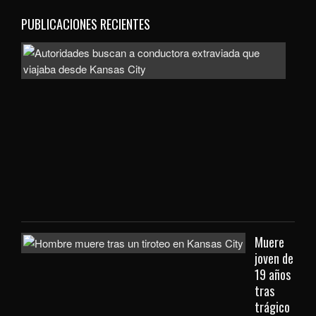
PUBLICACIONES RECIENTES
Auto
bus
a
con
extr
que
viaj
des
Kan
City
Muere
joven de
19 años
tras
trágico