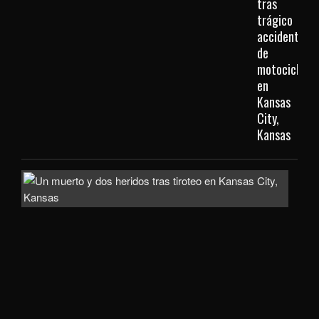
tras
trágico
accidente
de
motocicleta
en
Kansas
City,
Kansas
Inve
com
homi
la
mue
de
un
hom
de