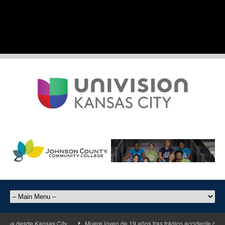
 desde Kansas City
Muere joven de 19 años tras trágico accidente de motoci