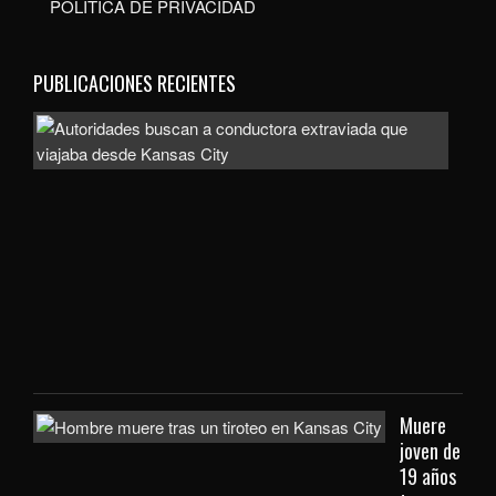
POLÍTICA DE PRIVACIDAD
PUBLICACIONES RECIENTES
Auto
bus
a
con
extr
que
viaj
des
Kan
City
Muere
joven de
19 años