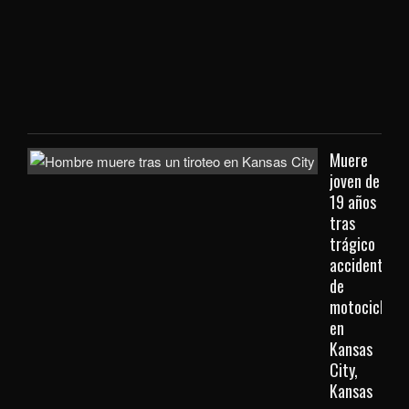
que
viaj
des
Kan
City
Muere
joven de
19 años
tras
trágico
accidente
de
motocicleta
en
Kansas
City,
Kansas