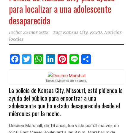
para localizar a una adolescente
desaparecida
Fecha:
25 mar 2022
Tag:
Kansas City
,
KCPD
,
Noticias
locales
Facebook
Twitter
WhatsApp
LinkedIn
Pinterest
Line
Comparti
Desiree Marshall, de 16 años.
La policía de Kansas City, Missouri, está pidiendo la
ayuda del público para encontrar a una
adolescente que ha estado desaparecida desde el
miércoles por la noche.
Desiree Marshall, de 16 años, fue vista por última vez en
2316 East Meyer Boulevard a las 8 p.m. Marshall mide