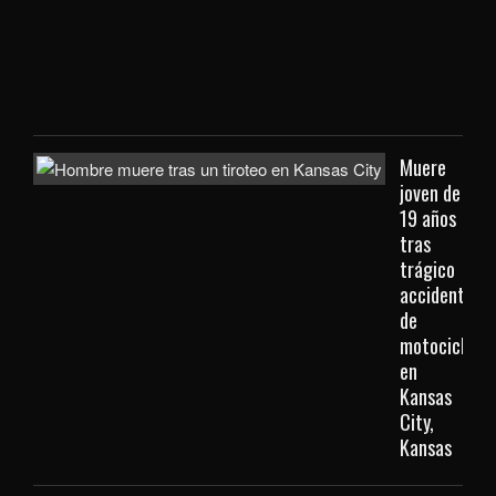
viaj
des
Kan
City
Muere
joven de
19 años
tras
trágico
accidente
de
motocicleta
en
Kansas
City,
Kansas