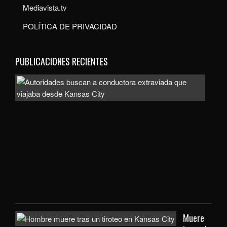
Mediavista.tv
POLÍTICA DE PRIVACIDAD
PUBLICACIONES RECIENTES
Auto
bus
a
con
extr
que
viaj
des
Kan
City
Muere