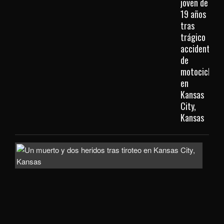
joven de
19 años
tras
trágico
accidente
de
motocicleta
en
Kansas
City,
Kansas
Inve
com
homi
la
mue
de
un