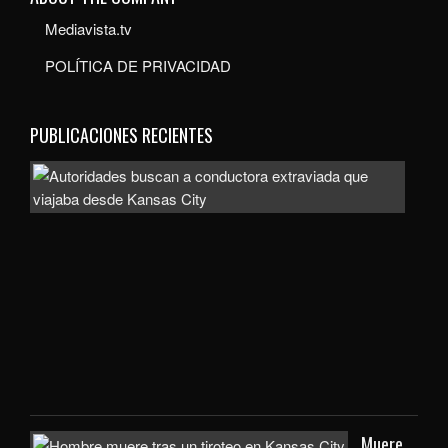
Mediavista.tv
POLÍTICA DE PRIVACIDAD
PUBLICACIONES RECIENTES
Auto
bus
a
con
extr
que
viaj
des
Kan
City
Muere