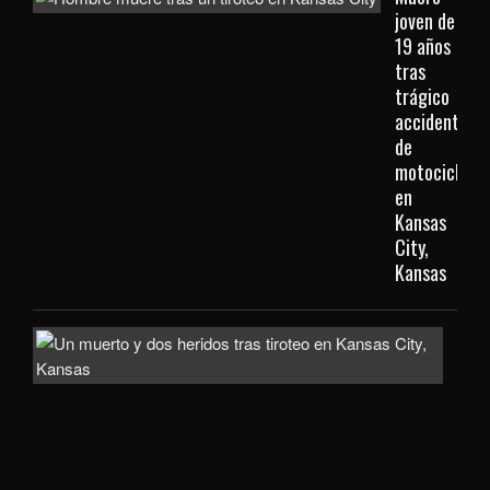
joven de
19 años
tras
trágico
accidente
de
motocicleta
en
Kansas
City,
Kansas
Inve
com
homi
la
mue
de