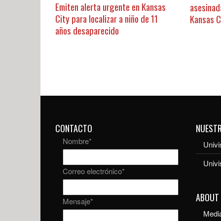
Emiten alerta urgente en Kansas
asesinad
City para localizar a niño de 11
Kansas C
años desaparecido
CONTACTO
NUEST
Nombre
*
Univi
Univ
Correo electrónico
*
ABOUT
Mensaje
*
Media