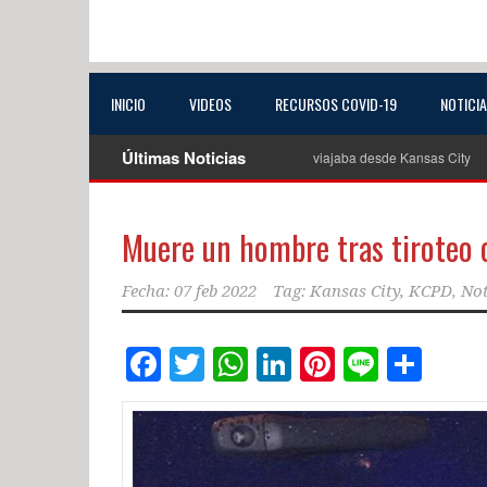
INICIO
VIDEOS
RECURSOS COVID-19
NOTICI
Últimas Noticias
ridades buscan a conductora extraviada que viajaba desde Kansas City
Mue
Muere un hombre tras tiroteo c
Fecha:
07 feb 2022
Tag:
Kansas City
,
KCPD
,
Not
Facebook
Twitter
WhatsApp
LinkedIn
Pinterest
Line
Com