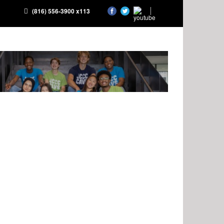
(816) 556-3900 x113