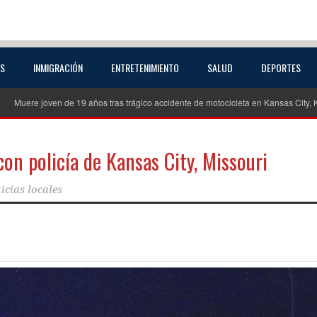
AS
INMIGRACIÓN
ENTRETENIMIENTO
SALUD
DEPORTES
re joven de 19 años tras trágico accidente de motocicleta en Kansas City, Kansas
on policía de Kansas City, Missouri
icias locales
partir