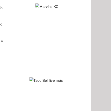
io
do
 la