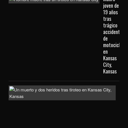
joven de
19 años
tras
trágico
accidente
de
motocicleta
en
Kansas
City,
Kansas
Inve
com
homi
la
mue
de