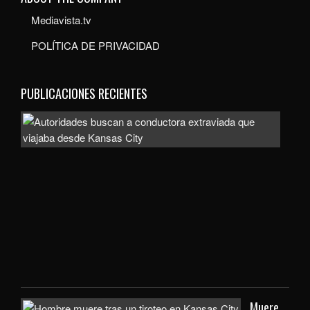
Mediavista.tv
POLÍTICA DE PRIVACIDAD
PUBLICACIONES RECIENTES
Auto
bus
a
con
extr
que
viaj
des
Kan
City
Muere