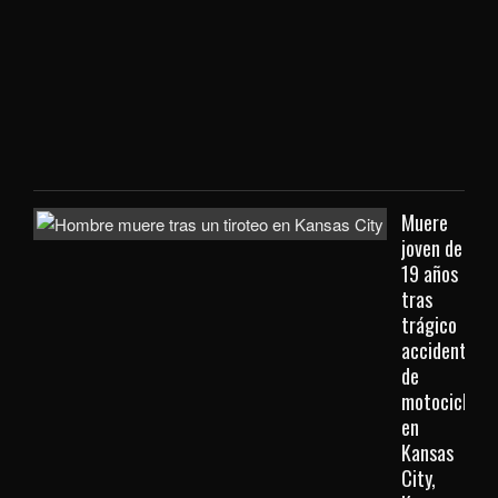
extr
que
viaj
des
Kan
City
Muere
joven de
19 años
tras
trágico
accidente
de
motocicleta
en
Kansas
City,