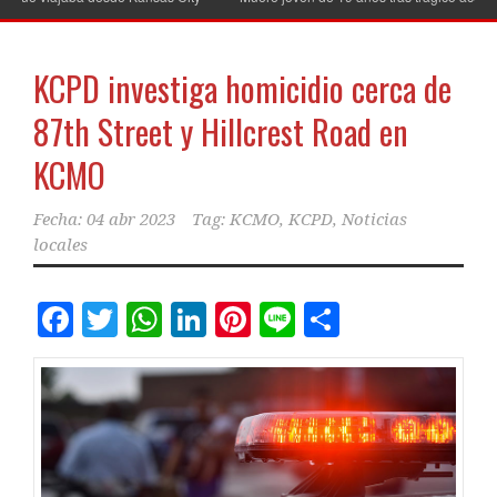
KCPD investiga homicidio cerca de
87th Street y Hillcrest Road en
KCMO
Fecha:
04 abr 2023
Tag:
KCMO
,
KCPD
,
Noticias
locales
Facebook
Twitter
WhatsApp
LinkedIn
Pinterest
Line
Comparti