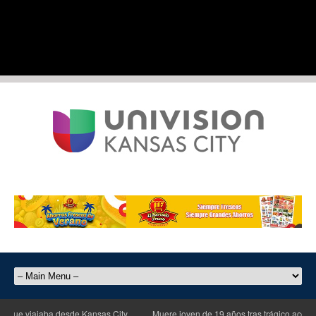
ue viajaba desde Kansas City
Muere joven de 19 años tras trágico accidente