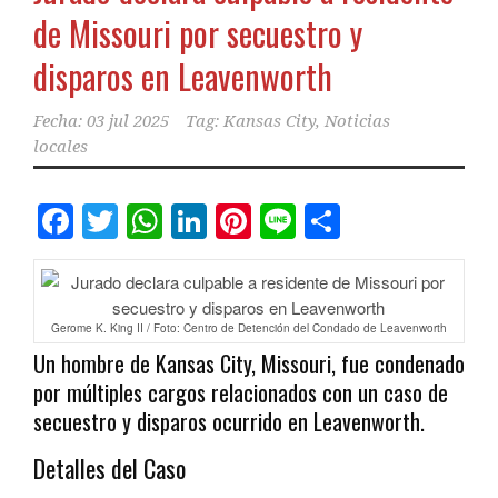
de Missouri por secuestro y
disparos en Leavenworth
Fecha:
03 jul 2025
Tag:
Kansas City
,
Noticias
locales
Facebook
Twitter
WhatsApp
LinkedIn
Pinterest
Line
Comparti
Gerome K. King II / Foto: Centro de Detención del Condado de Leavenworth
Un hombre de Kansas City, Missouri, fue condenado
por múltiples cargos relacionados con un caso de
secuestro y disparos ocurrido en Leavenworth.
Detalles del Caso