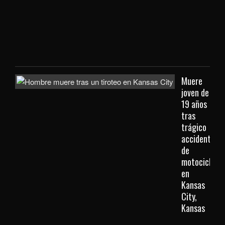
que
viaj
des
Kan
City
Muere
joven de
19 años
tras
trágico
accidente
de
motocicleta
en
Kansas
City,
Kansas