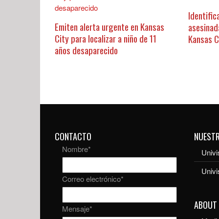
Identific
Emiten alerta urgente en Kansas
asesinad
City para localizar a niño de 11
Kansas C
años desaparecido
CONTACTO
NUEST
Nombre
*
Univi
Univ
Correo electrónico
*
ABOUT
Mensaje
*