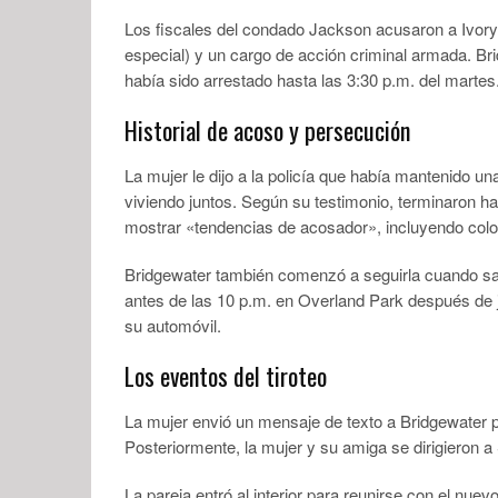
Los fiscales del condado Jackson acusaron a Ivory 
especial) y un cargo de acción criminal armada. Bri
había sido arrestado hasta las 3:30 p.m. del martes
Historial de acoso y persecución
La mujer le dijo a la policía que había mantenido u
viviendo juntos. Según su testimonio, terminaron 
mostrar «tendencias de acosador», incluyendo coloc
Bridgewater también comenzó a seguirla cuando sal
antes de las 10 p.m. en Overland Park después de j
su automóvil.
Los eventos del tiroteo
La mujer envió un mensaje de texto a Bridgewater par
Posteriormente, la mujer y su amiga se dirigieron a 
La pareja entró al interior para reunirse con el nu