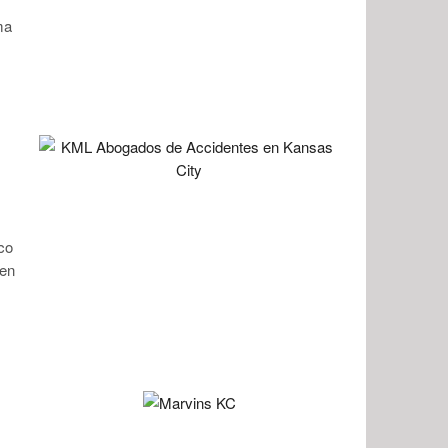
ma
co
 en