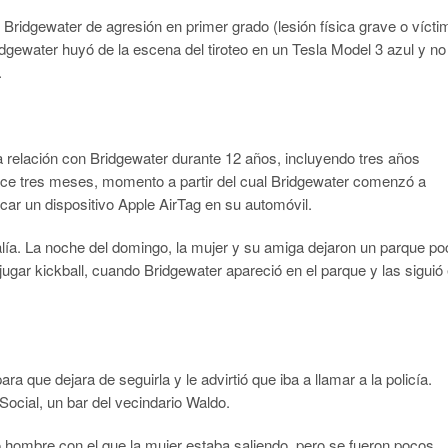
Bridgewater de agresión en primer grado (lesión física grave o vícti
dgewater huyó de la escena del tiroteo en un Tesla Model 3 azul y no
.
na relación con Bridgewater durante 12 años, incluyendo tres años
hace tres meses, momento a partir del cual Bridgewater comenzó a
ar un dispositivo Apple AirTag en su automóvil.
ía. La noche del domingo, la mujer y su amiga dejaron un parque po
ugar kickball, cuando Bridgewater apareció en el parque y las siguió
a que dejara de seguirla y le advirtió que iba a llamar a la policía.
Social, un bar del vecindario Waldo.
evo hombre con el que la mujer estaba saliendo, pero se fueron pocos