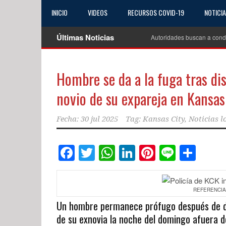
INICIO
VIDEOS
RECURSOS COVID-19
NOTICI
Últimas Noticias
Autoridades buscan a cond
Hombre se da a la fuga tras dis
novio de su expareja en Kansas
Fecha:
30 jul 2025
Tag:
Kansas City
,
Noticias l
Facebook
Twitter
WhatsApp
LinkedIn
Pinterest
Line
Com
REFERENCIAL 
Un hombre permanece prófugo después de dis
de su exnovia la noche del domingo afuera de