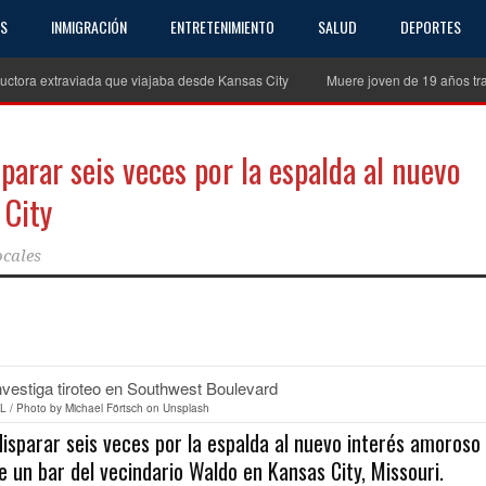
AS
INMIGRACIÓN
ENTRETENIMIENTO
SALUD
DEPORTES
uctora extraviada que viajaba desde Kansas City
Muere joven de 19 años tra
parar seis veces por la espalda al nuevo
 City
ocales
partir
/ Photo by Michael Förtsch on Unsplash
parar seis veces por la espalda al nuevo interés amoroso
 un bar del vecindario Waldo en Kansas City, Missouri.