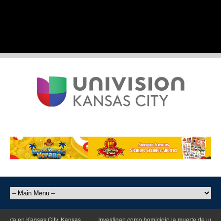
leta en Kansas City, Kansas
Investigan como homicidio la muerte de un homb