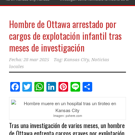
Hombre de Ottawa arrestado por
cargos de explotación infantil tras
meses de investigación
Fecha:
28 mar 2025
Tag:
Kansas City
,
Noticias
locales
Facebook
Twitter
WhatsApp
LinkedIn
Pinterest
Line
Comparti
Imagen: pxhere.com
Tras una investigación de varios meses, un hombre
de Ottawa enfrenta cargos graves por explotación