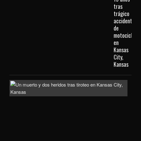
tras
trágico
accidente
de
motocicleta
en
Kansas
City,
Kansas
Inve
com
homi
la
mue
de
un
hom