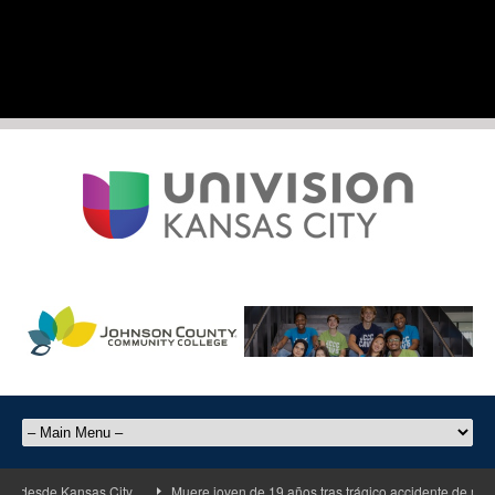
de Kansas City
Muere joven de 19 años tras trágico accidente de motociclet