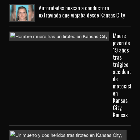
Autoridades buscan a conductora
extraviada que viajaba desde Kansas City
Muere
joven de
19 años
tras
trágico
accidente
de
motocicleta
en
Kansas
City,
Kansas
Inve