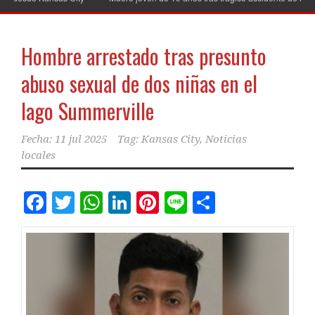
Hombre arrestado tras presunto
abuso sexual de dos niñas en el
lago Summerville
Fecha:
11 jul 2025
Tag:
Kansas City
,
Noticias
locales
Facebook
Twitter
WhatsApp
LinkedIn
Pinterest
Line
Comparti