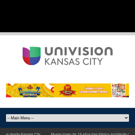
 desde Kansas City
Muere joven de 19 años tras trágico accidente de motoci