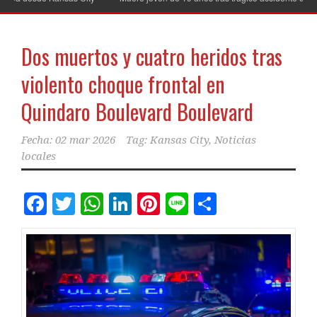
Dos muertos y cuatro heridos tras
violento choque frontal en
Quindaro Boulevard Boulevard
Fecha:
02 mar 2026
Tag:
Kansas City
,
Noticias
locales
Facebook
Twitter
WhatsApp
LinkedIn
Pinterest
Line
Comparti