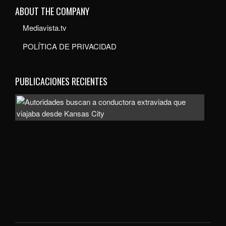
ABOUT THE COMPANY
Mediavista.tv
POLÍTICA DE PRIVACIDAD
PUBLICACIONES RECIENTES
Auto
bus
a
con
extr
que
viaj
des
Kan
City