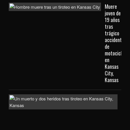
Muere
joven de
19 años
tras
trágico
accidente
de
motocicleta
en
Kansas
City,
Kansas
Inve
com
homi
la
mue