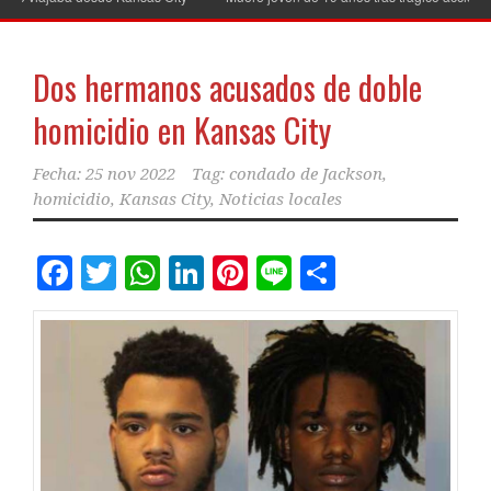
Dos hermanos acusados ​​de doble
homicidio en Kansas City
Fecha:
25 nov 2022
Tag:
condado de Jackson
,
homicidio
,
Kansas City
,
Noticias locales
Facebook
Twitter
WhatsApp
LinkedIn
Pinterest
Line
Comparti