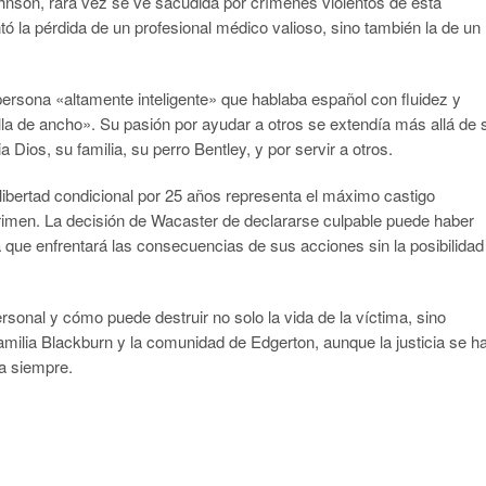
nson, rara vez se ve sacudida por crímenes violentos de esta
ó la pérdida de un profesional médico valioso, sino también la de un
rsona «altamente inteligente» que hablaba español con fluidez y
la de ancho». Su pasión por ayudar a otros se extendía más allá de 
 Dios, su familia, su perro Bentley, y por servir a otros.
libertad condicional por 25 años representa el máximo castigo
 crimen. La decisión de Wacaster de declararse culpable puede haber
a que enfrentará las consecuencias de sus acciones sin la posibilidad
ersonal y cómo puede destruir no solo la vida de la víctima, sino
amilia Blackburn y la comunidad de Edgerton, aunque la justicia se h
a siempre.