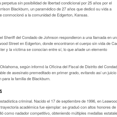
rpetua sin posibilidad de libertad condicional por 25 años por el
rrison Blackburn, un paramédico de 27 años que dedicó su vida a
que conmocionó a la comunidad de Edgerton, Kansas.
del Sheriff del Condado de Johnson respondieron a una llamada en u
ood Street en Edgerton, donde encontraron el cuerpo sin vida de C
er y la víctima se conocían entre sí, lo que añade un elemento
Oklahoma, según informó la Oficina del Fiscal de Distrito del Conda
able de asesinato premeditado en primer grado, evitando así un juicio
n para la familia de Blackburn.
os
tadística criminal. Nacido el 17 de septiembre de 1996, en Leawoo
 trayectoria académica fue ejemplar: se graduó con altos honores de
lló como nadador competitivo, obteniendo múltiples medallas estatal