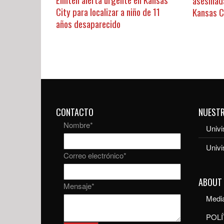
City para localizar a niño de 11
Kansas C
años desaparecido
CONTACTO
NUEST
Nombre
*
Univi
Univ
Correo electrónico
*
ABOUT
Mensaje
*
Media
POLÍ