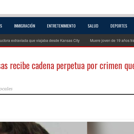
AS
INMIGRACIÓN
ENTRETENIMIENTO
SALUD
DEPORTES
uctora extraviada que viajaba desde Kansas City
Muere joven de 19 años tra
as recibe cadena perpetua por crimen qu
ocales
partir