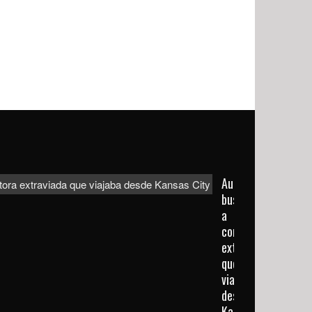
Autoridades
buscan
a
conductora
extraviada
que
viajaba
desde
Kansas