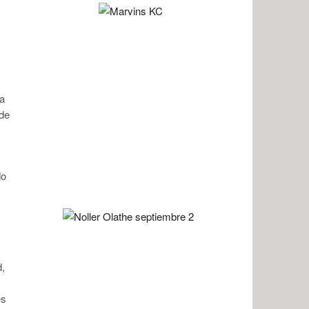
na
ade
do
d,
es