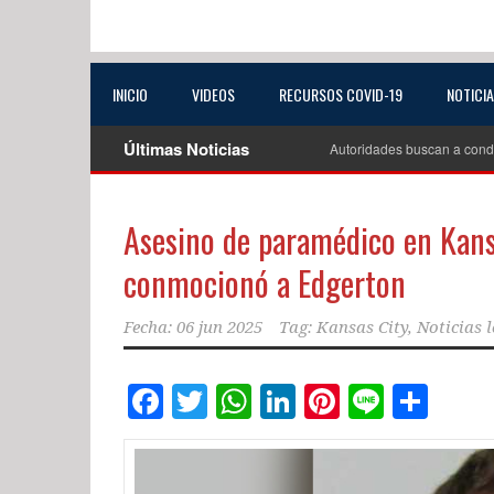
INICIO
VIDEOS
RECURSOS COVID-19
NOTICI
Últimas Noticias
Autoridades buscan a cond
Asesino de paramédico en Kans
conmocionó a Edgerton
Fecha:
06 jun 2025
Tag:
Kansas City
,
Noticias l
Facebook
Twitter
WhatsApp
LinkedIn
Pinterest
Line
Com