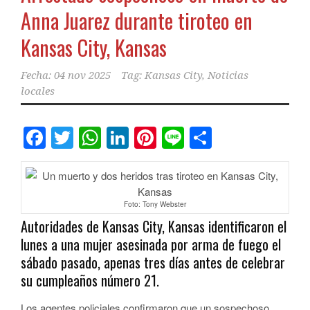
Anna Juarez durante tiroteo en
Kansas City, Kansas
Fecha:
04 nov 2025
Tag:
Kansas City
,
Noticias
locales
Facebook
Twitter
WhatsApp
LinkedIn
Pinterest
Line
Comparti
Foto: Tony Webster
Autoridades de Kansas City, Kansas identificaron el
lunes a una mujer asesinada por arma de fuego el
sábado pasado, apenas tres días antes de celebrar
su cumpleaños número 21.
Los agentes policiales confirmaron que un sospechoso