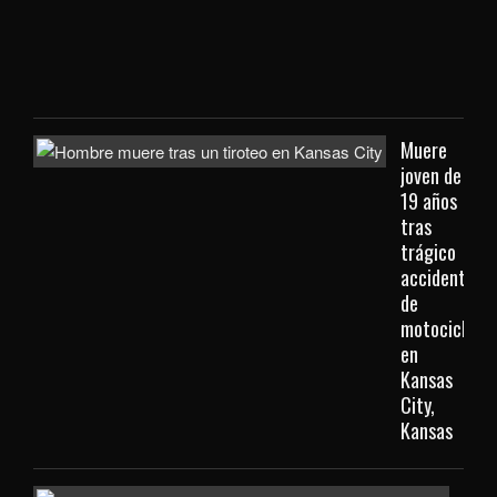
viaj
des
Kan
City
Muere
joven de
19 años
tras
trágico
accidente
de
motocicleta
en
Kansas
City,
Kansas