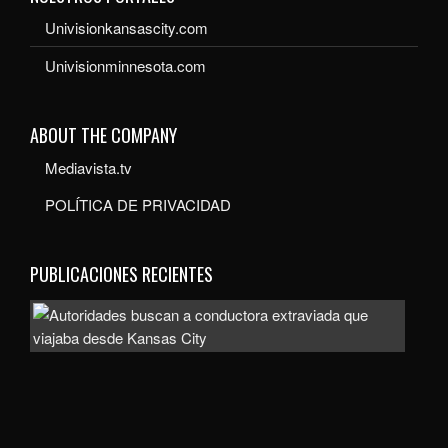
Univisionkansascity.com
Univisionminnesota.com
ABOUT THE COMPANY
Mediavista.tv
POLÍTICA DE PRIVACIDAD
PUBLICACIONES RECIENTES
Auto
bus
a
con
extr
que