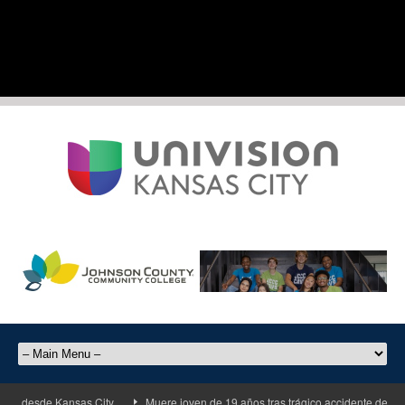
ba desde Kansas City
Muere joven de 19 años tras trágico accidente de motoc