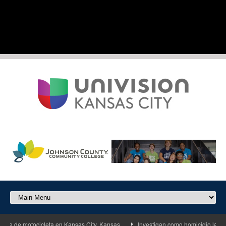
te de motocicleta en Kansas City, Kansas
Investigan como homicidio la muer