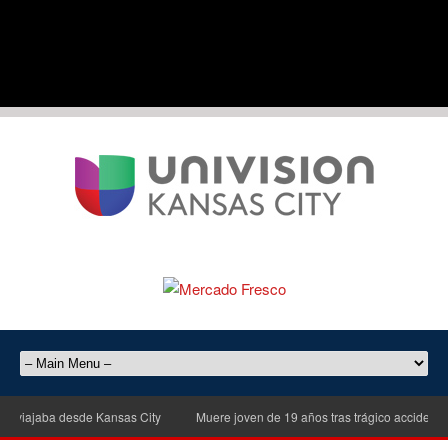
iajaba desde Kansas City
Muere joven de 19 años tras trágico accidente de 