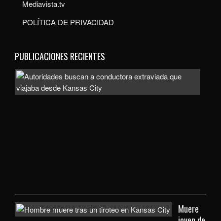
Mediavista.tv
POLÍTICA DE PRIVACIDAD
PUBLICACIONES RECIENTES
Auto
bus
a
con
extr
que
viaj
des
Kan
City
Muere
joven de