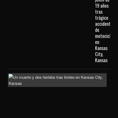
19 años
tras
trágico
accidente
de
motocicleta
en
Kansas
City,
Kansas
Inve
com
homi
la
mue
de
un