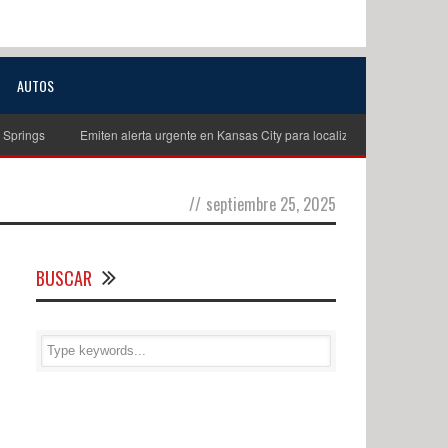
AUTOS
gs
Emiten alerta urgente en Kansas City para localizar a niño de 11 años de
//
septiembre 25, 2025
BUSCAR