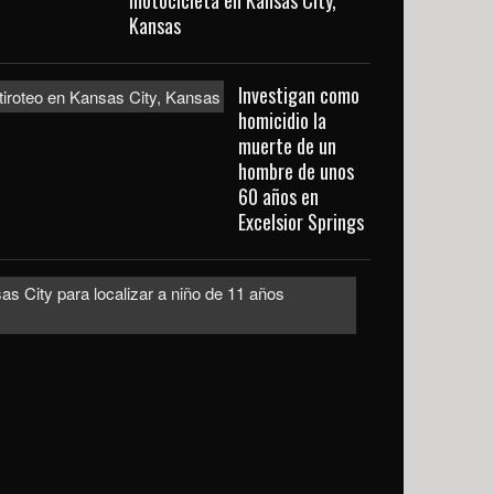
motocicleta en Kansas City,
Kansas
Investigan como
homicidio la
muerte de un
hombre de unos
60 años en
Excelsior Springs
Emiten
alerta
urgente
en
Kansas
City
para
localizar