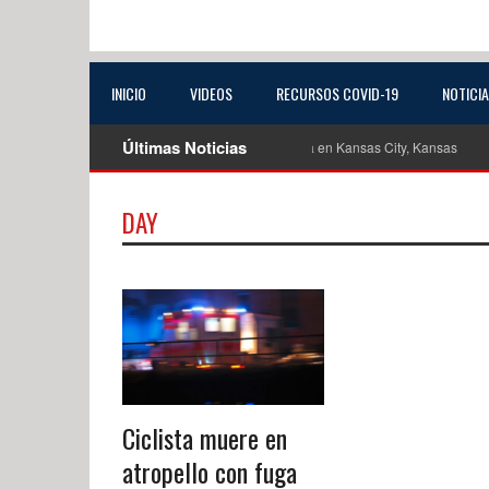
INICIO
VIDEOS
RECURSOS COVID-19
NOTICI
Últimas Noticias
 19 años tras trágico accidente de motocicleta en Kansas City, Kansas
Inve
DAY
Ciclista muere en
atropello con fuga