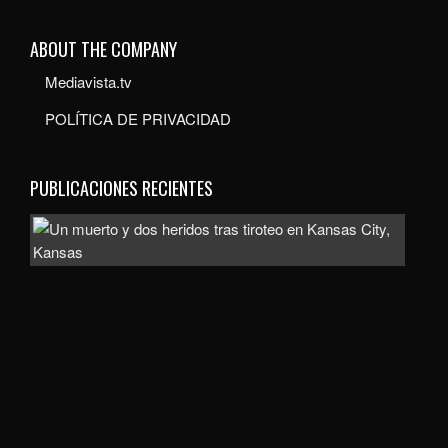
ABOUT THE COMPANY
Mediavista.tv
POLÍTICA DE PRIVACIDAD
PUBLICACIONES RECIENTES
Inve
com
homi
la
mue
de
un
hom
de
uno