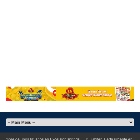
mbre de unos 60 años en Excelsior Springs
Emiten alerta urgente en Kansas 