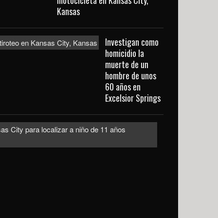
motocicleta en Kansas City,
Kansas
Investigan como
homicidio la
muerte de un
hombre de unos
60 años en
Excelsior Springs
Emiten
alerta
urgente
en
Kansas
City
para
localizar