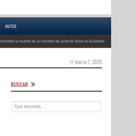
AUTOS
omicidio la muerte de un hombre de unos 60 años en Excelsior Springs
Emit
//
marzo 7, 2025
BUSCAR