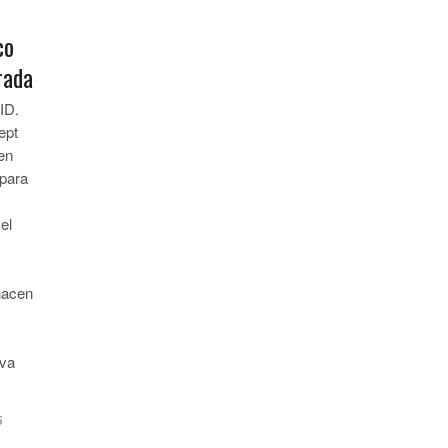
co
rada
 ID.
ept
en
 para
 el
 hacen
iva
5