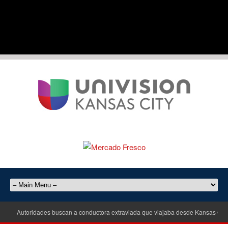
Autoridades buscan a conductora extraviada que viajaba desde Kansas City