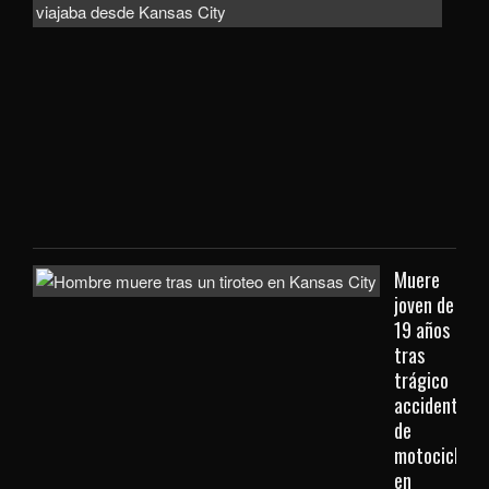
bus
a
con
extr
que
viaj
des
Kan
City
Muere
joven de
19 años
tras
trágico
accidente
de
motocicleta
en