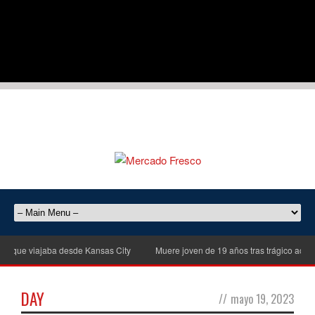
 que viajaba desde Kansas City
Muere joven de 19 años tras trágico acciden
DAY
//
mayo 19, 2023