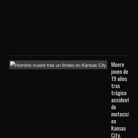
con
extr
que
viaj
des
Kan
City
Muere
joven de
19 años
tras
trágico
accidente
de
motocicleta
en
Kansas
City,