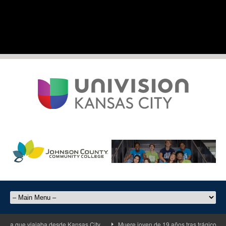
a que viajaba desde Kansas City
Muere joven de 19 años tras trágico accide