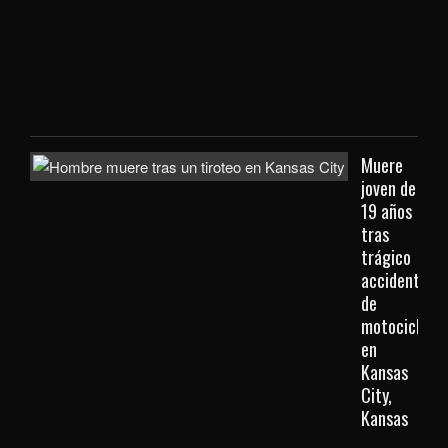
que
viaj
des
Kan
City
Muere
joven de
19 años
tras
trágico
accidente
de
motocicleta
en
Kansas
City,
Kansas