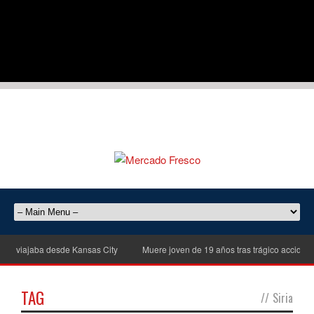
e viajaba desde Kansas City
Muere joven de 19 años tras trágico accidente 
TAG
//
Siria