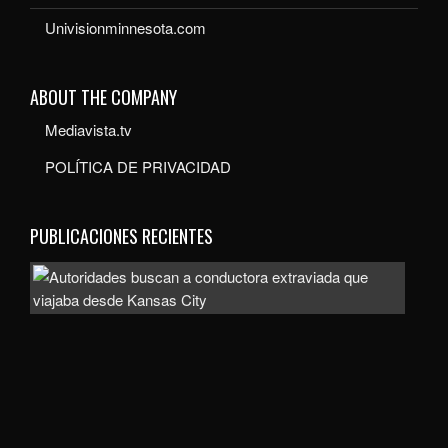
Univisionminnesota.com
ABOUT THE COMPANY
Mediavista.tv
POLÍTICA DE PRIVACIDAD
PUBLICACIONES RECIENTES
Auto
bus
a
con
extr
que
viaj
des