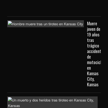
Kan
City
Muere
joven de
19 años
tras
trágico
accidente
de
motocicleta
en
Kansas
City,
Kansas
Inve
com