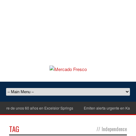
e de unos 60 años en Excelsior Springs
Emiten alerta urgente en Kansas Cit
TAG
//
Independence