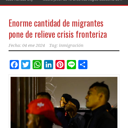
Enorme cantidad de migrantes
pone de relieve crisis fronteriza
Fecha:
04 ene 2024
Tag:
inmigración
Facebook
Twitter
WhatsApp
LinkedIn
Pinterest
Line
Comparti