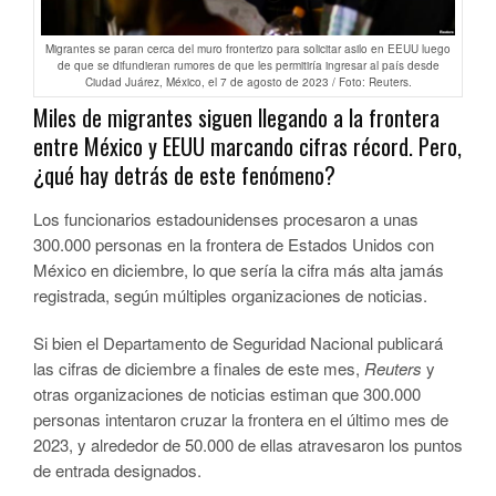
Migrantes se paran cerca del muro fronterizo para solicitar asilo en EEUU luego
de que se difundieran rumores de que les permitiría ingresar al país desde
Ciudad Juárez, México, el 7 de agosto de 2023 / Foto: Reuters.
Miles de migrantes siguen llegando a la frontera
entre México y EEUU marcando cifras récord. Pero,
¿qué hay detrás de este fenómeno?
Los funcionarios estadounidenses procesaron a unas
300.000 personas en la frontera de Estados Unidos con
México en diciembre, lo que sería la cifra más alta jamás
registrada, según múltiples organizaciones de noticias.
Si bien el Departamento de Seguridad Nacional publicará
las cifras de diciembre a finales de este mes,
Reuters
y
otras organizaciones de noticias estiman que 300.000
personas intentaron cruzar la frontera en el último mes de
2023, y alrededor de 50.000 de ellas atravesaron los puntos
de entrada designados.