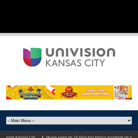
ansas City
Muere joven de 19 años tras trágico accidente de motocicleta en